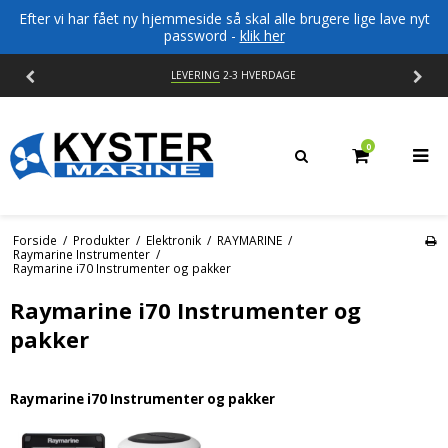
Efter vi har fået ny hjemmeside så skal alle brugere lige lave nyt
password -
klik her
LEVERING
2-3 HVERDAGE
0
Forside
/
Produkter
/
Elektronik
/
RAYMARINE
/
Raymarine Instrumenter
/
Raymarine i70 Instrumenter og pakker
Raymarine i70 Instrumenter og
pakker
Raymarine i70 Instrumenter og pakker