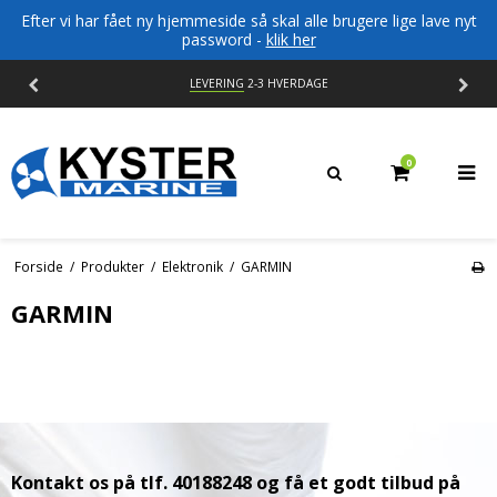
Efter vi har fået ny hjemmeside så skal alle brugere lige lave nyt
password -
klik her
LEVERING
2-3 HVERDAGE
0
Forside
/
Produkter
/
Elektronik
/
GARMIN
GARMIN
Kontakt os på tlf. 40188248 og få et godt tilbud på