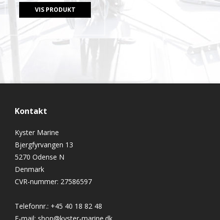
VIS PRODUKT
Kontakt
Kyster Marine
Bjergfyrvangen 13
5270 Odense N
Denmark
CVR-nummer
:
27586597
Telefonnr.
:
+45 40 18 82 48
E-mail
:
shop@kyster-marine.dk