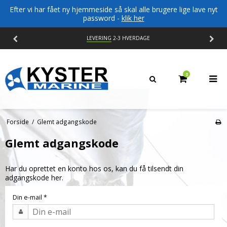
Efter vi har fået ny hjemmeside så skal alle brugere lige lave nyt
password -
klik her
LEVERING
2-3 HVERDAGE
0
Forside
/
Glemt adgangskode
Glemt adgangskode
Har du oprettet en konto hos os, kan du få tilsendt din
adgangskode her.
Din e-mail
*