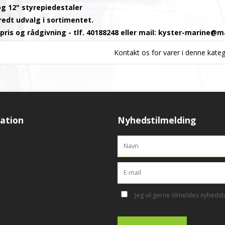
 og 12" styrepiedestaler
redt udvalg i sortimentet.
pris og rådgivning - tlf. 40188248 eller mail:
kyster-marine@ma
Kontakt os for varer i denne kateg
ation
Nyhedstilmelding
Jeg vil gerne tilmeldes nyheds