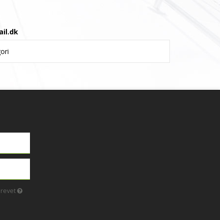
il.dk
ori
brevet