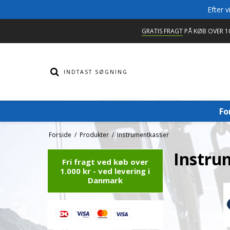
Efter 
GRATIS FRAGT
PÅ KØB OVER 10
Fo
Forside
/
Produkter
/
Instrumentkasser
Instru
Fri fragt ved køb over
1.000 kr - ved levering i
Danmark