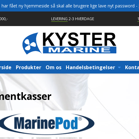
vi har fået ny hjemmeside så skal alle brugere lige lave nyt password -
00,-
LEVERING
2-3 HVERDAGE
rside
Produkter
Om os
Handelsbetingelser
Kont
mentkasser