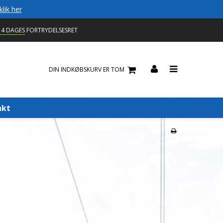
klik her
14 DAGES
FORTRYDELSESRET
DIN INDKØBSKURV ER TOM
akt