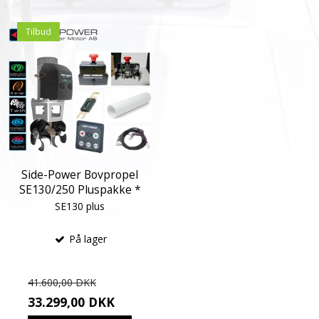
Tilbud
Side-Power Bovpropel
SE130/250 Pluspakke *
SE130 plus
På lager
41.600,00 DKK
33.299,00 DKK