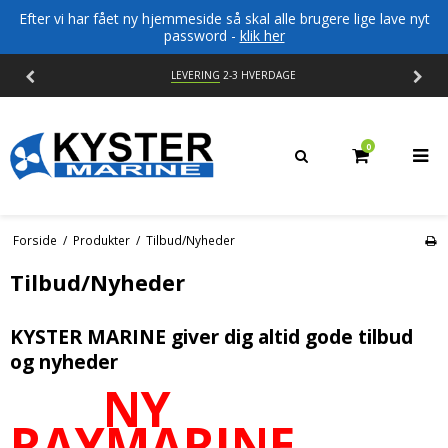
Efter vi har fået ny hjemmeside så skal alle brugere lige lave nyt
password -
klik her
GE
14 DAGES
FORTRYDELSESRET
0
Forside
/
Produkter
/
Tilbud/Nyheder
Tilbud/Nyheder
KYSTER MARINE giver dig altid gode tilbud
og nyheder
NY
RAYMARINE