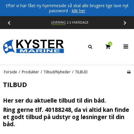
Efter vi har fået ny hjemmeside så skal alle brugere lige lave nyt
password -
klik her
LEVERING
2-3 HVERDAGE
0
Forside
/
Produkter
/
Tilbud/Nyheder
/
TILBUD
TILBUD
Her ser du aktuelle tilbud til din båd.
Ring gerne tlf. 40188248, da vi altid kan finde
et godt tilbud på udstyr og løsninger til din
båd.