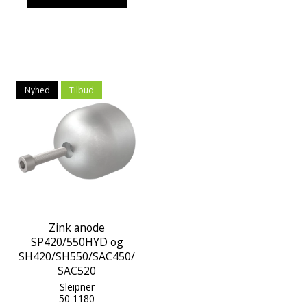
Nyhed
Tilbud
Zink anode
SP420/550HYD og
SH420/SH550/SAC450/
SAC520
Sleipner
50 1180