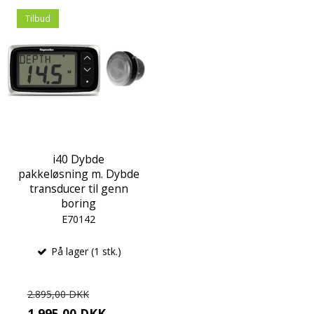
Tilbud
i40 Dybde
pakkeløsning m. Dybde
transducer til genn
boring
E70142
På lager (1 stk.)
2.895,00 DKK
1.995,00 DKK