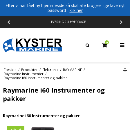
Efter vi har fået ny hjemmeside så skal alle brugere lige lave nyt
password -
klik her
LEVERING
2-3 HVERDAGE
0
Forside
/
Produkter
/
Elektronik
/
RAYMARINE
/
Raymarine Instrumenter
/
Raymarine i60 Instrumenter og pakker
Raymarine i60 Instrumenter og
pakker
Raymarine i60 Instrumenter og pakker