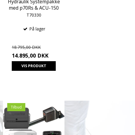
Hydraulik Systempakke
med p70Rs & ACU-150
T70330
På lager
18.795,00 DKK
14.895,00 DKK
VIS PRODUKT
Tilbud