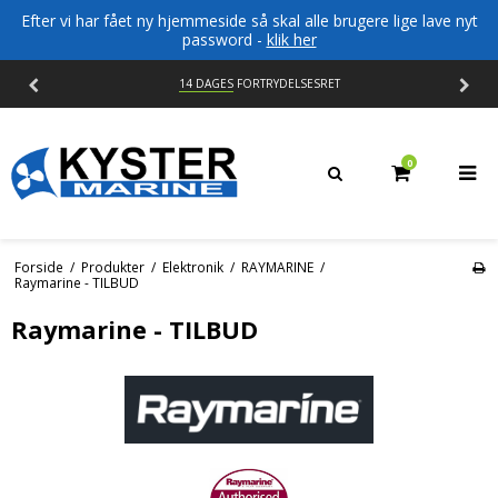
Efter vi har fået ny hjemmeside så skal alle brugere lige lave nyt
password -
klik her
14 DAGES
FORTRYDELSESRET
0
Forside
/
Produkter
/
Elektronik
/
RAYMARINE
/
Raymarine - TILBUD
Raymarine - TILBUD