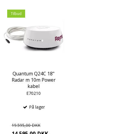
Tilbud
Quantum Q24C 18"
Radar m 10m Power
kabel
E70210
På lager
19.595,00 DKK
14.595,00 DKK