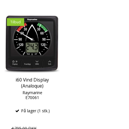
Tilbud
i60 Vind Display
(Analoque)
Raymarine
E70061
På lager (1 stk.)
4.795,00 DKK