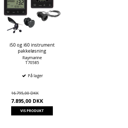
i50 og i60 instrument
pakkeløsning
Raymarine
T70585
På lager
16.795,00 DKK
7.895,00 DKK
VIS PRODUKT