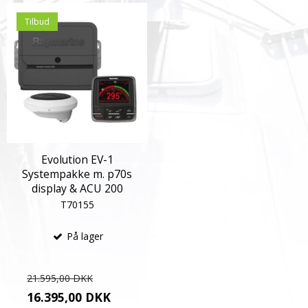
Tilbud
Evolution EV-1
Systempakke m. p70s
display & ACU 200
T70155
På lager
21.595,00 DKK
16.395,00 DKK