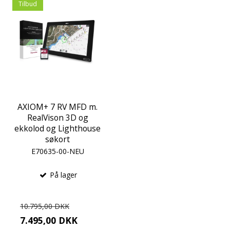
Tilbud
AXIOM+ 7 RV MFD m.
RealVison 3D og
ekkolod og Lighthouse
søkort
E70635-00-NEU
På lager
10.795,00 DKK
7.495,00 DKK