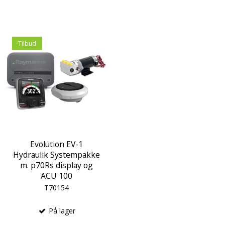
Tilbud
Evolution EV-1
Hydraulik Systempakke
m. p70Rs display og
ACU 100
T70154
På lager