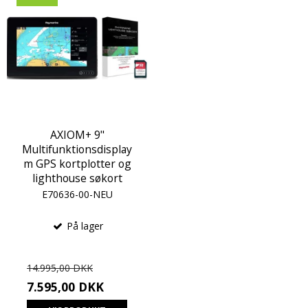
AXIOM+ 9"
Multifunktionsdisplay
m GPS kortplotter og
lighthouse søkort
E70636-00-NEU
På lager
14.995,00 DKK
7.595,00 DKK