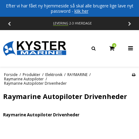
Efter vi har fået ny hjemmeside så skal alle brugere lige lave nyt
password -
klik her
LEVERING
2-3 HVERDAGE
0
Forside
/
Produkter
/
Elektronik
/
RAYMARINE
/
Raymarine Autopiloter
/
Raymarine Autopiloter Drivenheder
Raymarine Autopiloter Drivenheder
Raymarine Autopiloter Drivenheder