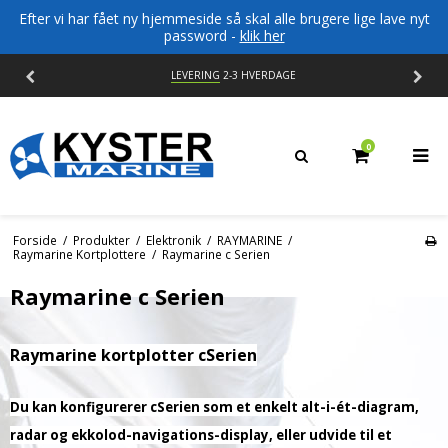
Efter vi har fået ny hjemmeside så skal alle brugere lige lave nyt
password -
klik her
LEVERING
2-3 HVERDAGE
0
Forside
/
Produkter
/
Elektronik
/
RAYMARINE
/
Raymarine Kortplottere
/
Raymarine c Serien
Raymarine c Serien
Raymarine kortplotter cSerien
Du kan konfigurerer cSerien som et enkelt alt-i-ét-diagram,
radar og ekkolod-navigations-display, eller udvide til et