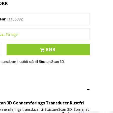
 DKK
nr.:
1106382
us:
På lager
KØB
transducer i
rustfrit stål til StuctureScan 3D.
can 3D Gennemførings Transducer Rustfri
 gennemførings transducer til StuctureScan 3D. Som med