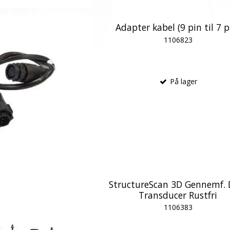
Adapter kabel (9 pin til 7 p
1106823
På lager
StructureScan 3D Gennemf. 
Transducer Rustfri
1106383