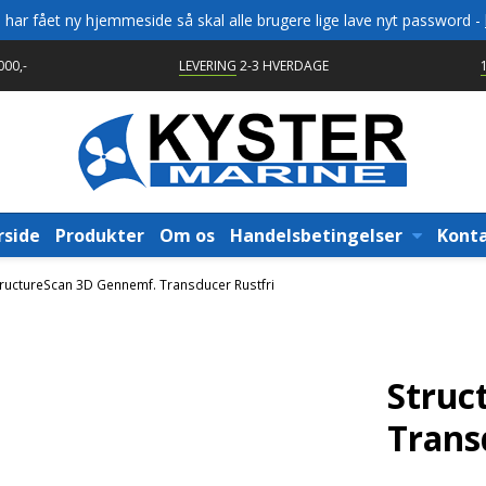
vi har fået ny hjemmeside så skal alle brugere lige lave nyt password -
00,-
LEVERING
2-3 HVERDAGE
rside
Produkter
Om os
Handelsbetingelser
Kont
tructureScan 3D Gennemf. Transducer Rustfri
Struc
Trans