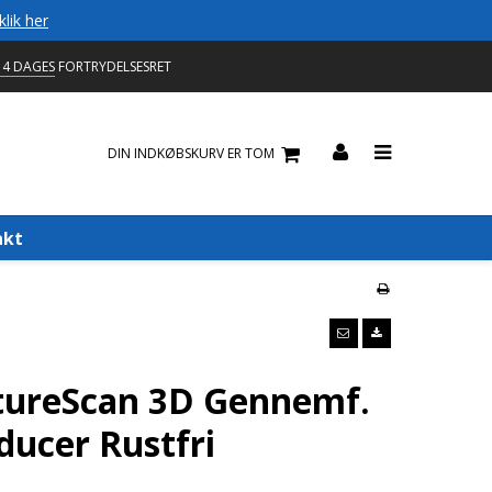
klik her
14 DAGES
FORTRYDELSESRET
DIN INDKØBSKURV ER TOM
akt
tureScan 3D Gennemf.
ducer Rustfri