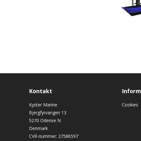
Kontakt
Inform
Kyster Marine
Cookies
Bjergfyrvangen 13
5270 Odense N
Denmark
CVR-nummer
:
27586597