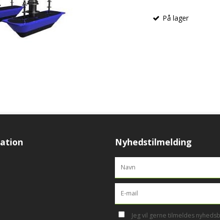
På lager
ation
Nyhedstilmelding
Jeg vil gerne tilmeldes nyheds