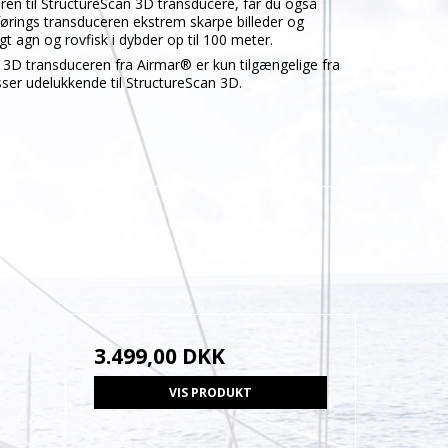
en til StructureScan 3D transducere, får du også
ings transduceren ekstrem skarpe billeder og
igt agn og rovfisk i dybder op til 100 meter.
 3D transduceren fra Airmar® er kun tilgængelige fra
ser udelukkende til StructureScan 3D.
3.499,00 DKK
VIS PRODUKT