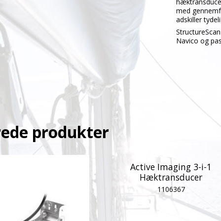
hæktransducer
med gennemfør
adskiller tydel
StructureScan
Navico og pas
rede produkter
Active Imaging 3-i-1
Hæktransducer
1106367