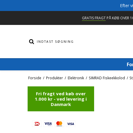
Efter 
GRATIS FRAGT
PÅ KØB OVER 10
Fo
Forside
/
Produkter
/
Elektronik
/
SIMRAD Fiskeekkolod
/
S
Fri fragt ved køb over
1.000 kr - ved levering i
Danmark