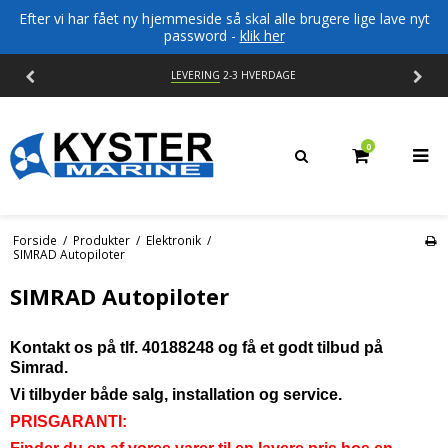
Efter vi har fået ny hjemmeside så skal alle brugere lige lave nyt
password -
klik her
LEVERING
2-3 HVERDAGE
0
Forside
/
Produkter
/
Elektronik
/
SIMRAD Autopiloter
SIMRAD Autopiloter
Kontakt os på tlf. 40188248 og få et godt tilbud på
Simrad.
Vi tilbyder både salg, installation og service.
PRISGARANTI: