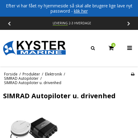
Efter vi har fået ny hjemmeside så skal alle brugere lige lave nyt
password -
klik her
LEVERING
2-3 HVERDAGE
0
Forside
/
Produkter
/
Elektronik
/
SIMRAD Autopiloter
/
SIMRAD Autopiloter u. drivenhed
SIMRAD Autopiloter u. drivenhed