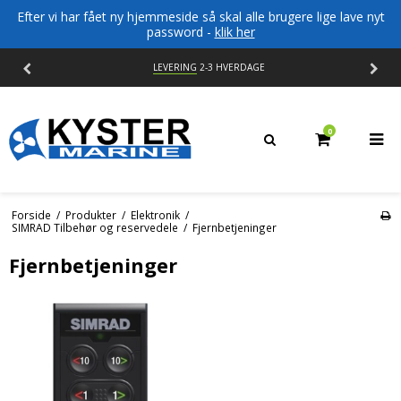
Efter vi har fået ny hjemmeside så skal alle brugere lige lave nyt
password -
klik her
LEVERING
2-3 HVERDAGE
0
Forside
/
Produkter
/
Elektronik
/
SIMRAD Tilbehør og reservedele
/
Fjernbetjeninger
Fjernbetjeninger