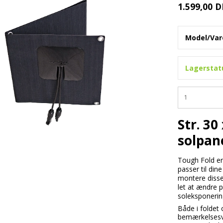
1.599,00 
Model/Vare
Lagerstat
Str. 30
solpan
Tough Fold er 
passer til din
montere disse
let at ændre p
soleksponering
Både i foldet 
bemærkelsesvæ