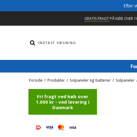
Efter 
GRATIS FRAGT
PÅ KØB OVER 10
Fo
Forside
/
Produkter
/
Solpaneler og batterier
/
Solpaneler
Fri fragt ved køb over
1.000 kr - ved levering i
Danmark