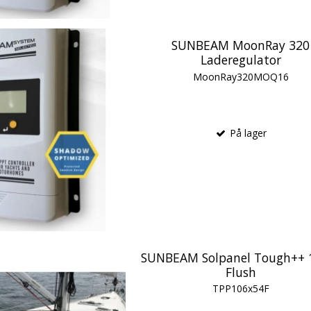
SUNBEAM MoonRay 320
Laderegulator
MoonRay320MOQ16
På lager
SUNBEAM Solpanel Tough++
Flush
TPP106x54F