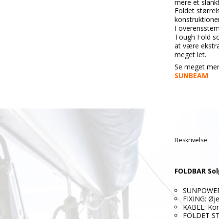
mere et slankt
Foldet størrel
konstruktione
I overensstem
Tough Fold so
at være ekstra
meget let.
Se meget mer
SUNBEAM
Beskrivelse
FOLDBAR Sol
SUNPOWER
FIXING: Øje
KABEL:
Kor
FOLDET ST