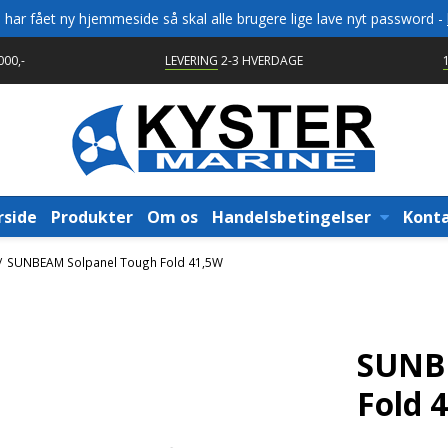
vi har fået ny hjemmeside så skal alle brugere lige lave nyt password -
00,-
LEVERING
2-3 HVERDAGE
rside
Produkter
Om os
Handelsbetingelser
Kont
/
SUNBEAM Solpanel Tough Fold 41,5W
SUNBE
Fold 