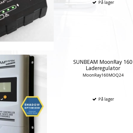
På lager
SUNBEAM MoonRay 160
Laderegulator
MoonRay160MOQ24
På lager