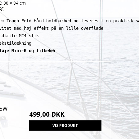
: 30 × 84
cm
kg
em Tough Fold Hård holdbarhed og leveres i en praktisk s
vitet med høj effekt på en lille overflade 
ndtætte MC4-stik 
ekstildækning
føje Mini-R og tilbehør
65W
499,00 DKK
VIS PRODUKT