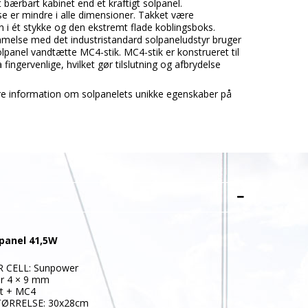
 bærbart kabinet end et kraftigt solpanel.
se er mindre i alle dimensioner.
Takket være
n i ét stykke og den ekstremt flade koblingsboks.
melse med det industristandard solpaneludstyr bruger
lpanel vandtætte MC4-stik.
MC4-stik er konstrueret til
 fingervenlige, hvilket gør tilslutning og afbrydelse
e information om solpanelets unikke egenskaber på
panel 41,5W
 CELL:
Sunpower
r
4 × 9 mm
t + MC4
ØRRELSE: 30x28cm