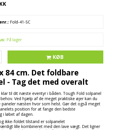
DKK
nr.:
Fold-41-SC
us:
På lager
KØB
 x 84 cm. Det foldbare
el - Tag det med overalt
klar til dit næste eventyr i båden.
Tough Fold solpanel
e behov.
Ved hjælp af de meget praktiske øjer kan du
 paneler næsten hvor som helst.
Gør det også meget
anelets position for at fange den bedste
 i løbet af dagen.
og ikke-foldet tilstand er solpanelet
rdigt lille kombineret med den lave vægt. Det ligner