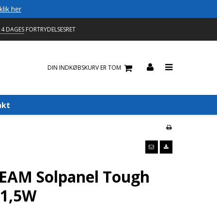
klik her
14 DAGES
FORTRYDELSESRET
DIN INDKØBSKURV ER TOM
akt
AM Solpanel Tough
41,5W