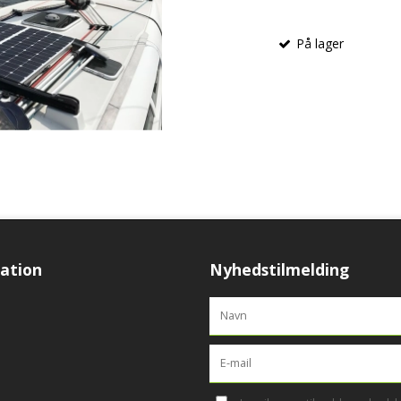
På lager
ation
Nyhedstilmelding