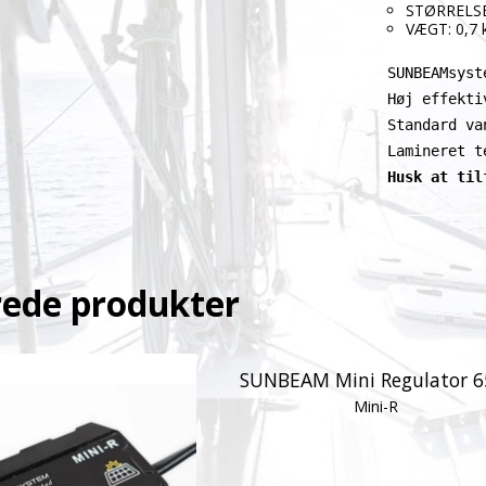
STØRRELSE
VÆGT: 0,7 
SUNBEAMsyst
Høj effekti
Standard va
Lamineret t
Husk at til
rede produkter
SUNBEAM Mini Regulator 
Mini-R