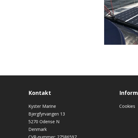
Kontakt
Inform
Kyster Marine
Cookies
Bjergfyrvangen 13
5270 Odense N
Denmark
CVR-nummer
:
27586597