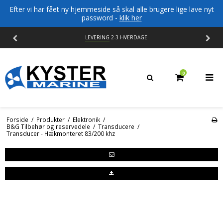
Efter vi har fået ny hjemmeside så skal alle brugere lige lave nyt
password -
klik her
LEVERING
2-3 HVERDAGE
0
Forside
/
Produkter
/
Elektronik
/
B&G Tilbehør og reservedele
/
Transducere
/
Transducer - Hækmonteret 83/200 khz