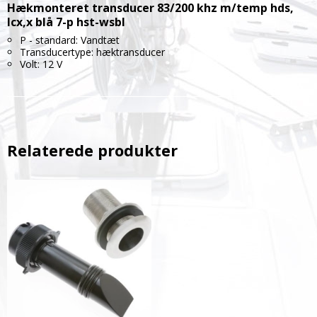
Hækmonteret transducer 83/200 khz m/temp hds,
lcx,x blå 7-p hst-wsbl
P - standard: Vandtæt
Transducertype: hæktransducer
Volt: 12 V
Relaterede produkter