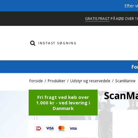
Efter 
GRATIS FRAGT
PÅ KØB OVER 10
Fo
Forside
/
Produkter
/
Udstyr og reservedele
/
ScanMarine
ScanMa
Fri fragt ved køb over
1.000 kr - ved levering i
Danmark