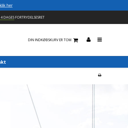
klik her
14 DAGES
FORTRYDELSESRET
DIN INDKØBSKURV ER TOM
akt