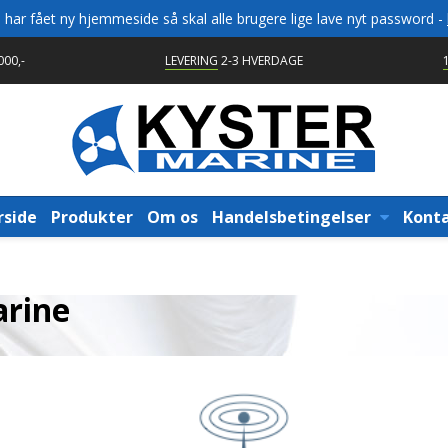
vi har fået ny hjemmeside så skal alle brugere lige lave nyt password -
00,-
LEVERING
2-3 HVERDAGE
rside
Produkter
Om os
Handelsbetingelser
Kont
rine