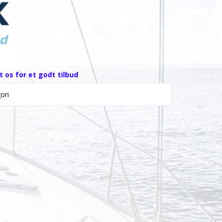
 os for et godt tilbud
ori