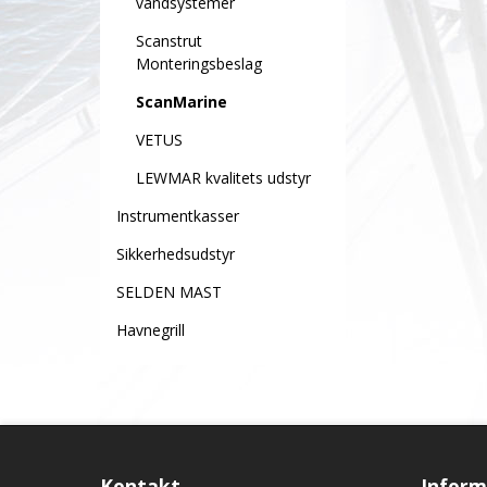
vandsystemer
Scanstrut
Monteringsbeslag
ScanMarine
VETUS
LEWMAR kvalitets udstyr
Instrumentkasser
Sikkerhedsudstyr
SELDEN MAST
Havnegrill
Kontakt
Inform